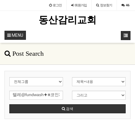
로그인
회원
가입
정보찾기
46
동산감리교회
MENU
Post Search
검색