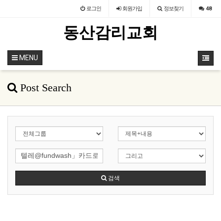
로그인
회원
가입
정보찾기
48
동산감리교회
MENU
Post Search
검색